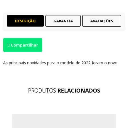
DESCRIÇÃO
GARANTIA
AVALIAÇÕES
Compartilhar
As principais novidades para o modelo de 2022 foram o novo
design, o aumento da capacidade do tanque de combustível e a
oferta em três cores: azul perolizado, vermelha e preta
PRODUTOS
RELACIONADOS