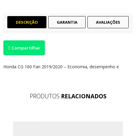
DESCRIÇÃO
GARANTIA
AVALIAÇÕES
Compartilhar
Honda CG 160 Fan 2019/2020 – Economia, desempenho e
confiança para todos os dias!
A Honda CG 160 Fan é uma das motocicletas mais procuradas
do mercado por oferecer excelente economia de combustível,
PRODUTOS
RELACIONADOS
baixo custo de manutenção e a confiabilidade que só a Honda
proporciona. Ideal para o trabalho, deslocamentos diários ou
momentos de lazer, ela entrega conforto, resistência e ótimo
desempenho em qualquer trajeto.
Informações da moto: