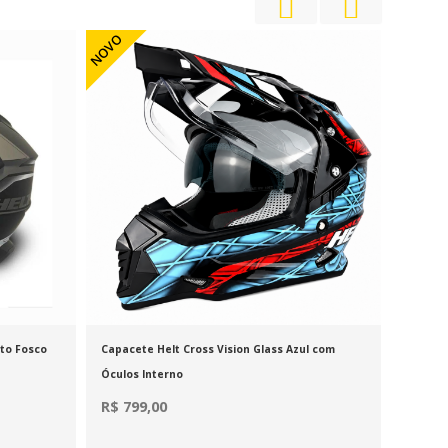
NOVO
NOVO
eto Fosco
Capacete Helt Cross Vision Glass Azul com
Capacet
Óculos Interno
Com Óc
R$ 799,00
R$ 79